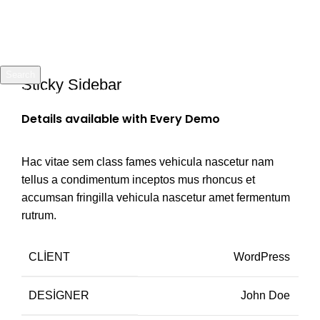
Portfolio
0
Menu
₺
0.00
Search
Sticky Sidebar
Start typing to see products you are looking for.
Details available with Every Demo
Hac vitae sem class fames vehicula nascetur nam
tellus a condimentum inceptos mus rhoncus et
accumsan fringilla vehicula nascetur amet fermentum
rutrum.
CLIENT
WordPress
DESIGNER
John Doe