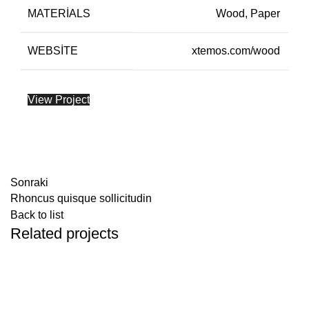
MATERIALS
Wood, Paper
WEBSITE
xtemos.com/wood
View Project
Sonraki
Rhoncus quisque sollicitudin
Back to list
Related projects
ACCESSORIES
IMPERDIET MAURIS A NONTIN